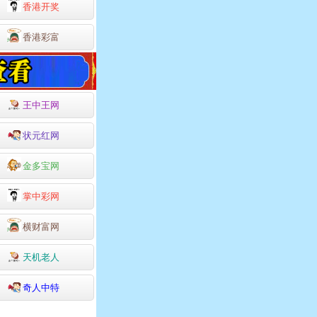
香港开奖
香港彩富
王中王网
状元红网
金多宝网
掌中彩网
横财富网
天机老人
奇人中特