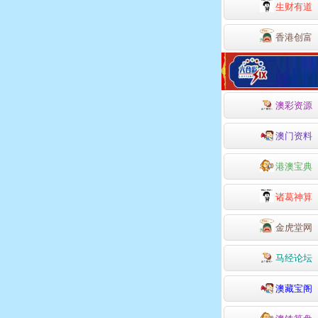
生财有道
香港创富
澳彩资源
澳门资料
港澳宝典
诸葛神算
金虎堂网
马经论坛
澳藏宝阁