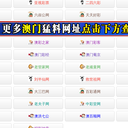
亚视彩票
二四六彩
六叔公网
天天好彩
澳彩之家
澳门彩客
澳门彩经
澳门葡京
老管家网
老顽童网
刘半仙网
救世祖网
大三巴网
百彩通网
老夫子网
中彩堂网
澳洪七公
澳百顺网