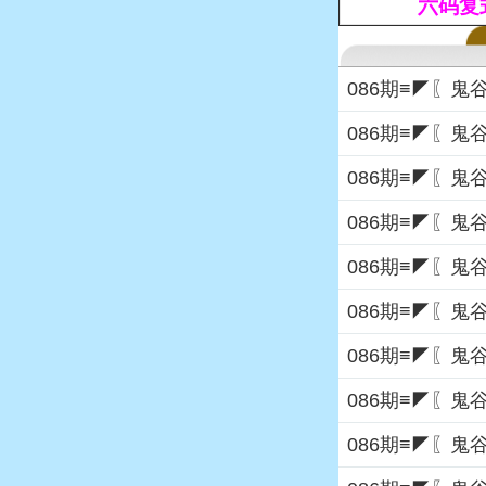
六码复
086期≡◤〖
086期≡◤〖
086期≡◤〖
086期≡◤〖
086期≡◤〖
086期≡◤〖
086期≡◤〖
086期≡◤〖
086期≡◤〖