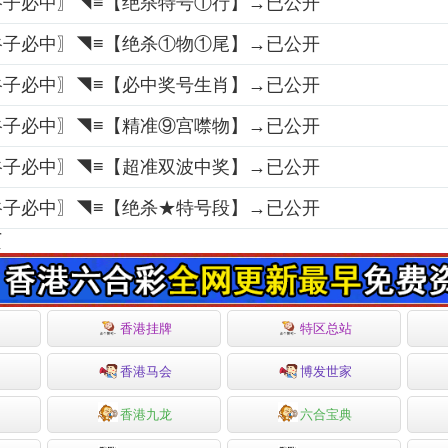
鬼谷子必中〗◥≡【绝杀特号①行】→已公开
鬼谷子必中〗◥≡【绝杀①物①尾】→已公开
鬼谷子必中〗◥≡【必中奖号生肖】→已公开
鬼谷子必中〗◥≡【精准⑨宫噤物】→已公开
鬼谷子必中〗◥≡【超准双波中奖】→已公开
鬼谷子必中〗◥≡【绝杀★特号段】→已公开
页
香港挂牌
特区总站
香港马会
博发世家
香港九龙
六合宝典