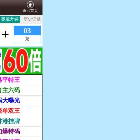
返回首页
港平特王
肖主六码
码大曝光
级单双王
香港挂牌
句爆特码