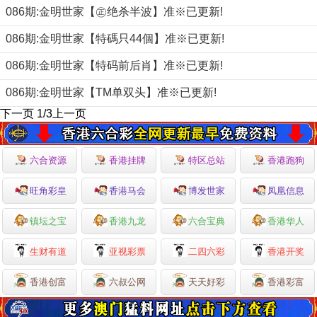
086期:金明世家【㊣绝杀半波】准※已更新!
086期:金明世家【特碼只44個】准※已更新!
086期:金明世家【特码前后肖】准※已更新!
086期:金明世家【TM单双头】准※已更新!
下一页
1/3
上一页
六合资源
香港挂牌
特区总站
香港跑狗
旺角彩皇
香港马会
博发世家
凤凰信息
镇坛之宝
香港九龙
六合宝典
香港华人
生财有道
亚视彩票
二四六彩
香港开奖
香港创富
六叔公网
天天好彩
香港彩富