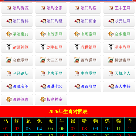
澳彩资源
澳彩之家
澳门彩客
王中王网
澳门资料
澳门彩经
澳门葡京
状元红网
港澳宝典
老管家网
老顽童网
金多宝网
诸葛神算
刘半仙网
救世祖网
掌中彩网
金虎堂网
大三巴网
百彩通网
横财富网
马经论坛
老夫子网
中彩堂网
天机老人
澳藏宝阁
澳洪七公
澳百顺网
奇人中特
澳铁算盘
报彩神童
2026年生肖对照表
马
蛇
龙
兔
虎
牛
鼠
猪
狗
鸡
猴
羊
01
02
03
04
05
06
07
08
09
10
11
12