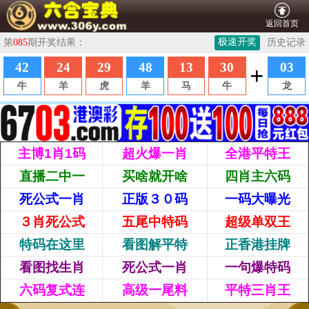
返回首页
主博1肖1码
超火爆一肖
全港平特王
直播二中一
买啥就开啥
四肖主六码
死公式一肖
正版３０码
一码大曝光
３肖死公式
五尾中特码
超级单双王
特码在这里
看图解平特
正香港挂牌
看图找生肖
死公式一肖
一句爆特码
六码复式连
高级一尾料
平特三肖王