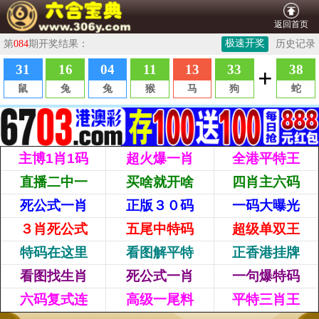
返回首页
主博1肖1码
超火爆一肖
全港平特王
直播二中一
买啥就开啥
四肖主六码
死公式一肖
正版３０码
一码大曝光
３肖死公式
五尾中特码
超级单双王
特码在这里
看图解平特
正香港挂牌
看图找生肖
死公式一肖
一句爆特码
六码复式连
高级一尾料
平特三肖王