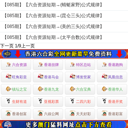
【085期】【六合资源短期→(蜻蜓家野)公式规律】
【085期】【六合资源短期→(昆仑三头)公式规律】
【085期】【六合资源短期→(美的三头)公式规律】
【085期】【六合资源短期→(太平合数)公式规律】
下一页
1/9
上一页
六合资源
香港挂牌
特区总站
香港跑狗
旺角彩皇
香港马会
博发世家
凤凰信息
镇坛之宝
香港九龙
六合宝典
香港华人
生财有道
亚视彩票
二四六彩
香港开奖
香港创富
六叔公网
天天好彩
香港彩富