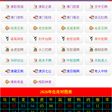
澳彩资源
澳彩之家
澳门彩客
王中王网
澳门资料
澳门彩经
澳门葡京
状元红网
港澳宝典
老管家网
老顽童网
金多宝网
诸葛神算
刘半仙网
救世祖网
掌中彩网
金虎堂网
大三巴网
百彩通网
横财富网
马经论坛
老夫子网
中彩堂网
天机老人
澳藏宝阁
澳洪七公
澳百顺网
奇人中特
澳铁算盘
报彩神童
2026年生肖对照表
马
蛇
龙
兔
虎
牛
鼠
猪
狗
鸡
猴
羊
01
02
03
04
05
06
07
08
09
10
11
12