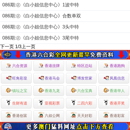
086期:㊣《白小姐信息中心》1波中特
086期:㊣《白小姐信息中心》合数单双
086期:㊣《白小姐信息中心》3头中特
086期:㊣《白小姐信息中心》3尾中特
下一页
1/3
上一页
六合资源
香港挂牌
特区总站
香港跑狗
旺角彩皇
香港马会
博发世家
凤凰信息
镇坛之宝
香港九龙
六合宝典
香港华人
生财有道
亚视彩票
二四六彩
香港开奖
香港创富
六叔公网
天天好彩
香港彩富