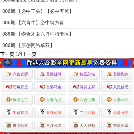
086期:【必中三头】【必中五尾】
086期:【六肖牛】必中特六肖
086期:【⑥合才女六肖中特专区】
086期:【原创网络单双】
下一页
1/4
上一页
六合资源
香港挂牌
特区总站
香港跑狗
旺角彩皇
香港马会
博发世家
凤凰信息
镇坛之宝
香港九龙
六合宝典
香港华人
生财有道
亚视彩票
二四六彩
香港开奖
香港创富
六叔公网
天天好彩
香港彩富