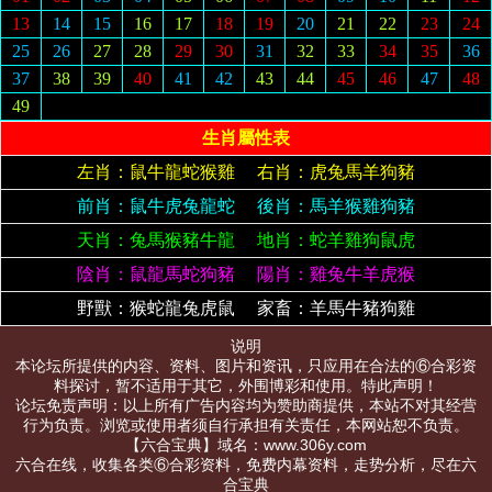
13
14
15
16
17
18
19
20
21
22
23
24
25
26
27
28
29
30
31
32
33
34
35
36
37
38
39
40
41
42
43
44
45
46
47
48
49
生肖屬性表
左肖：鼠牛龍蛇猴雞 右肖：虎兔馬羊狗豬
前肖：鼠牛虎兔龍蛇 後肖：馬羊猴雞狗豬
天肖：兔馬猴豬牛龍 地肖：蛇羊雞狗鼠虎
陰肖：鼠龍馬蛇狗豬 陽肖：雞兔牛羊虎猴
野獸：猴蛇龍兔虎鼠 家畜：羊馬牛豬狗雞
说明
本论坛所提供的内容、资料、图片和资讯，只应用在合法的⑥合彩资
料探讨，暂不适用于其它，外围博彩和使用。特此声明！
论坛免责声明：以上所有广告内容均为赞助商提供，本站不对其经营
行为负责。浏览或使用者须自行承担有关责任，本网站恕不负责。
【六合宝典】域名：www.306y.com
六合在线，收集各类⑥合彩资料，免费内幕资料，走势分析，尽在六
合宝典