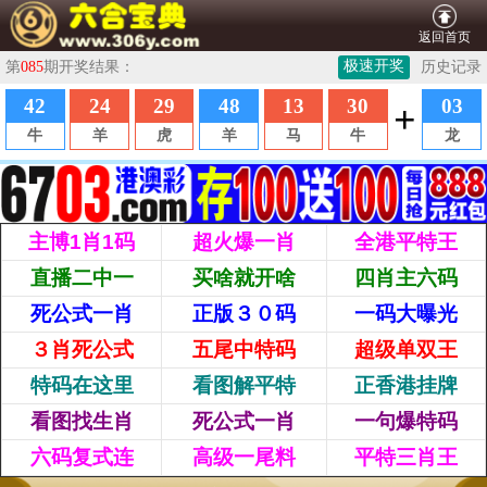
返回首页
主博1肖1码
超火爆一肖
全港平特王
直播二中一
买啥就开啥
四肖主六码
死公式一肖
正版３０码
一码大曝光
３肖死公式
五尾中特码
超级单双王
特码在这里
看图解平特
正香港挂牌
看图找生肖
死公式一肖
一句爆特码
六码复式连
高级一尾料
平特三肖王