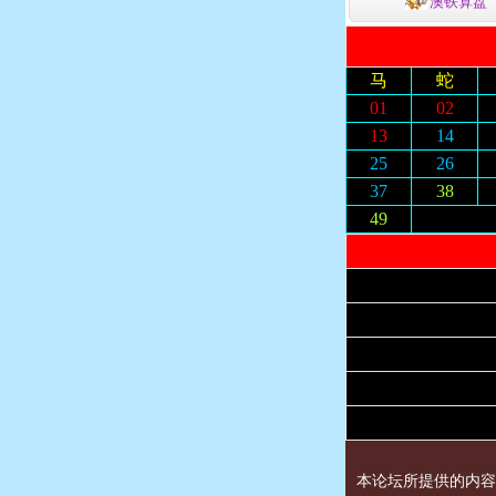
澳铁算盘
马
蛇
01
02
13
14
25
26
37
38
49
本论坛所提供的内容