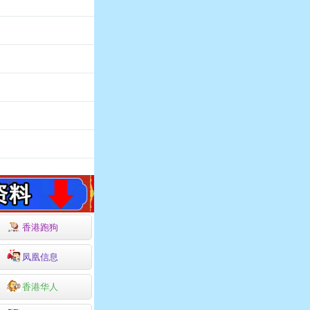
香港跑狗
凤凰信息
香港华人