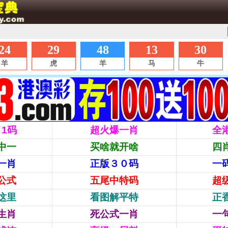
肖1码
超火爆一肖
全
中一
买啥就开啥
四
一肖
正版３０码
一
公式
五尾中特码
超
这里
看图解平特
正
生肖
死公式一肖
一