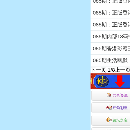
085期：正版
085期：正版
085期：正版
085期内部18
085期香港彩
085期生活幽默
下一页
1/8
上一
六合资源
旺角彩皇
镇坛之宝