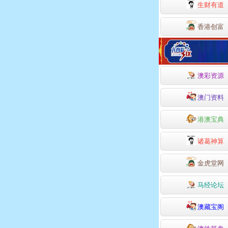
生财有道
香港创富
澳彩资源
澳门资料
港澳宝典
诸葛神算
金虎堂网
马经论坛
澳藏宝阁