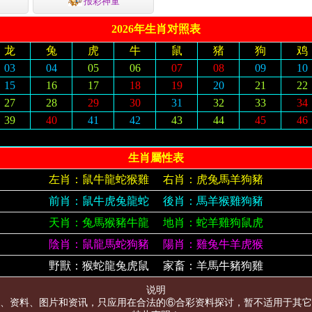
报彩神童
2026年生肖对照表
龙
兔
虎
牛
鼠
猪
狗
鸡
03
04
05
06
07
08
09
10
15
16
17
18
19
20
21
22
27
28
29
30
31
32
33
34
39
40
41
42
43
44
45
46
生肖屬性表
左肖：鼠牛龍蛇猴雞 右肖：虎兔馬羊狗豬
前肖：鼠牛虎兔龍蛇 後肖：馬羊猴雞狗豬
天肖：兔馬猴豬牛龍 地肖：蛇羊雞狗鼠虎
陰肖：鼠龍馬蛇狗豬 陽肖：雞兔牛羊虎猴
野獸：猴蛇龍兔虎鼠 家畜：羊馬牛豬狗雞
说明
、资料、图片和资讯，只应用在合法的⑥合彩资料探讨，暂不适用于其它