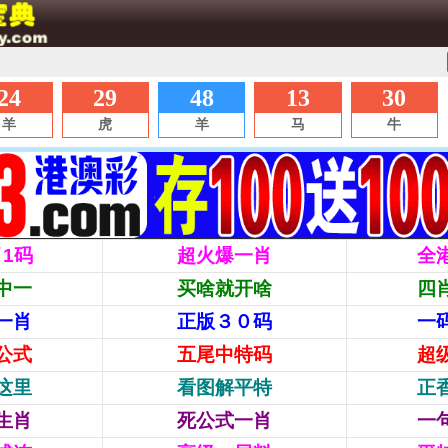
肖1码
超火爆一肖
全
中一
买啥就开啥
四
一肖
正版３０码
一
公式
五尾中特码
超
这里
看图解平特
正
生肖
死公式一肖
一