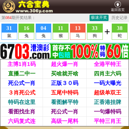
返回首页
主博1肖1码
超火爆一肖
全港平特王
直播二中一
买啥就开啥
四肖主六码
死公式一肖
正版３０码
一码大曝光
３肖死公式
五尾中特码
超级单双王
特码在这里
看图解平特
正香港挂牌
看图找生肖
死公式一肖
一句爆特码
六码复式连
高级一尾料
平特三肖王