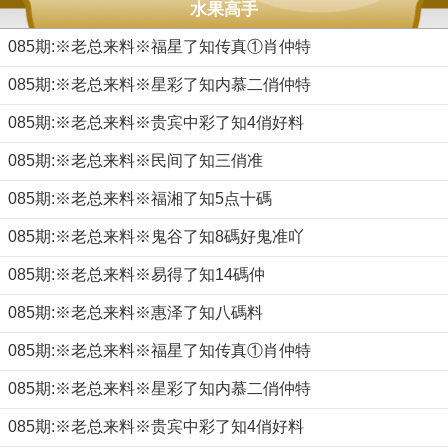
水果高手
085期:※老总来料※福星了知传真①肖仲特
085期:※老总来料※星彩了知内慕二俏仲特
085期:※老总来料※贵宾中彩了知4俏好料
085期:※老总来料※民间了知三俏准
085期:※老总来料※福湘了知5点十碼
085期:※老总来料※鬼谷了知8碼好鬼准吖
085期:※老总来料※易得了知14碼仲
085期:※老总来料※惠泽了知八碼料
085期:※老总来料※福星了知传真①肖仲特
085期:※老总来料※星彩了知内慕二俏仲特
085期:※老总来料※贵宾中彩了知4俏好料