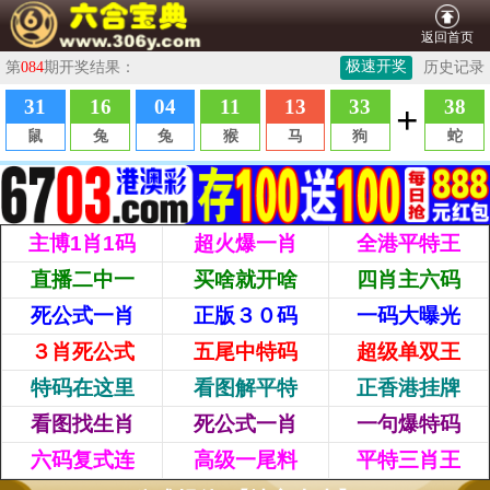
返回首页
主博1肖1码
超火爆一肖
全港平特王
直播二中一
买啥就开啥
四肖主六码
死公式一肖
正版３０码
一码大曝光
３肖死公式
五尾中特码
超级单双王
特码在这里
看图解平特
正香港挂牌
看图找生肖
死公式一肖
一句爆特码
六码复式连
高级一尾料
平特三肖王