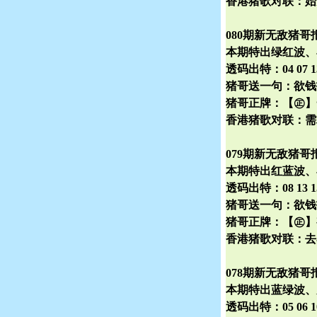
香港猪歌对联：始
080期新无敌猪哥
本期特出绿红波、
透码出特：04 07 13 1
猪哥送一句：欲钱
猪哥正牌：【㊣】
香港猪歌对联：需
079期新无敌猪哥
本期特出红蓝波、
透码出特：08 13 15 1
猪哥送一句：欲钱
猪哥正牌：【㊣】
香港猪歌对联：去
078期新无敌猪哥
本期特出蓝绿波、
透码出特：05 06 10 1