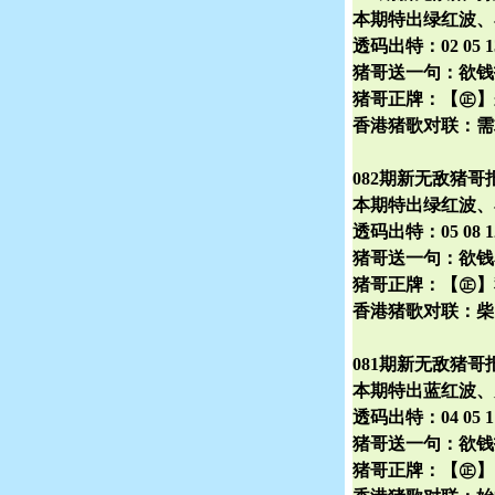
本期特出绿红波、
透码出特：02 05 13 1
猪哥送一句：欲钱
猪哥正牌：【㊣】
香港猪歌对联：需
082期新无敌猪哥
本期特出绿红波、
透码出特：05 08 12 1
猪哥送一句：欲钱
猪哥正牌：【㊣】
香港猪歌对联：柴
081期新无敌猪哥
本期特出蓝红波、
透码出特：04 05 11 1
猪哥送一句：欲钱
猪哥正牌：【㊣】