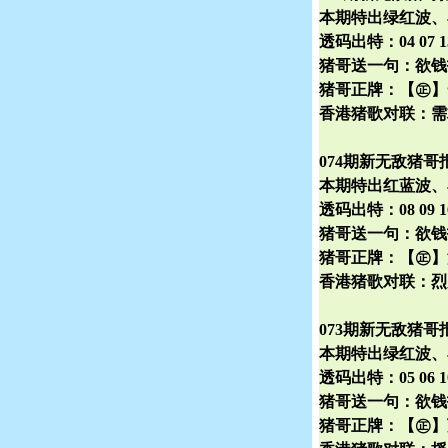
本期特出绿红波、
透码出特：04 07 13 1
猪哥送一句：欲钱
猪哥正牌：【㊣】
香港猪歌对联：需
074期新无敌猪哥
本期特出红蓝波、
透码出特：08 09 16 1
猪哥送一句：欲钱
猪哥正牌：【㊣】
香港猪歌对联：烈
073期新无敌猪哥
本期特出绿红波、
透码出特：05 06 10 1
猪哥送一句：欲钱
猪哥正牌：【㊣】