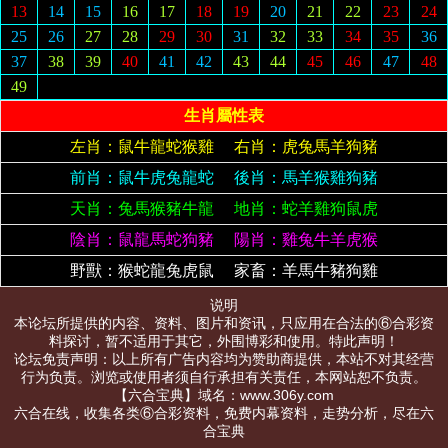
13
14
15
16
17
18
19
20
21
22
23
24
25
26
27
28
29
30
31
32
33
34
35
36
37
38
39
40
41
42
43
44
45
46
47
48
49
生肖屬性表
左肖：鼠牛龍蛇猴雞 右肖：虎兔馬羊狗豬
前肖：鼠牛虎兔龍蛇 後肖：馬羊猴雞狗豬
天肖：兔馬猴豬牛龍 地肖：蛇羊雞狗鼠虎
陰肖：鼠龍馬蛇狗豬 陽肖：雞兔牛羊虎猴
野獸：猴蛇龍兔虎鼠 家畜：羊馬牛豬狗雞
说明
本论坛所提供的内容、资料、图片和资讯，只应用在合法的⑥合彩资
料探讨，暂不适用于其它，外围博彩和使用。特此声明！
论坛免责声明：以上所有广告内容均为赞助商提供，本站不对其经营
行为负责。浏览或使用者须自行承担有关责任，本网站恕不负责。
【六合宝典】域名：www.306y.com
六合在线，收集各类⑥合彩资料，免费内幕资料，走势分析，尽在六
合宝典