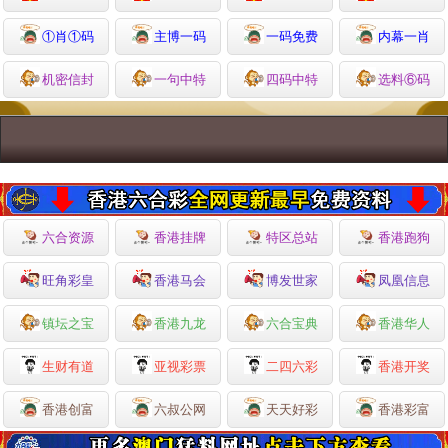
①肖①码
主博一码
一码免费
内幕一肖
机密信封
一句中特
四码中特
选料⑥码
六合资源
香港挂牌
特区总站
香港跑狗
旺角彩皇
香港马会
博发世家
凤凰信息
镇坛之宝
香港九龙
六合宝典
香港华人
生财有道
亚视彩票
二四六彩
香港开奖
香港创富
六叔公网
天天好彩
香港彩富