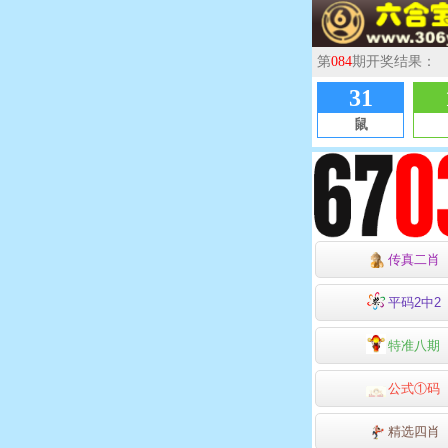
传真二肖
平码2中2
特准八期
公式①码
精选四肖