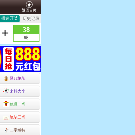
返回首页
经典绝杀
来料大小
稳赚一肖
绝杀三肖
二字爆特