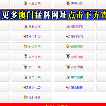
六叔公网
天天好彩
澳彩之家
澳门彩客
澳门彩经
澳门葡京
老管家网
老顽童网
刘半仙网
救世祖网
大三巴网
百彩通网
老夫子网
中彩堂网
澳洪七公
澳百顺网
报彩神童